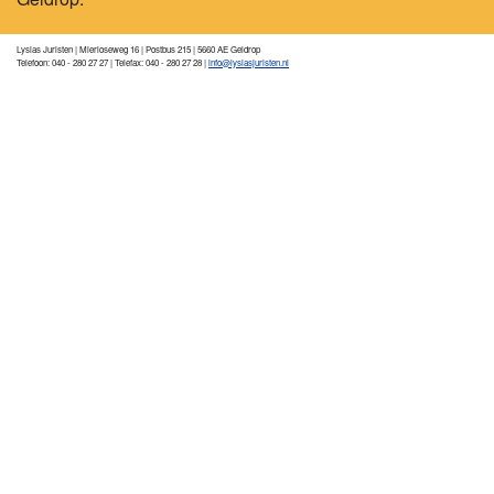
Lysias Juristen | Mierloseweg 16 | Postbus 215 | 5660 AE Geldrop
Telefoon: 040 - 280 27 27 | Telefax: 040 - 280 27 28 |
info@lysiasjuristen.nl